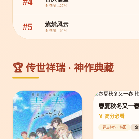
#4
🏮 热度 1.27M
紫禁风云
#5
🏮 热度 1.09M
🏆 传世祥瑞 · 神作典藏
春夏秋冬又一
🏅 高分必看
禅意神作 · 韩国
全