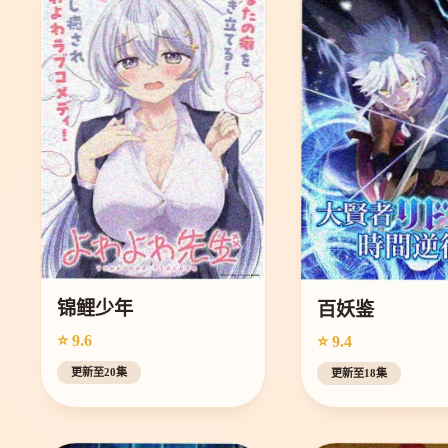
锦鲤少年
百妖鉴
⭐ 9.6
⭐ 9.4
更新至20集
更新至18集