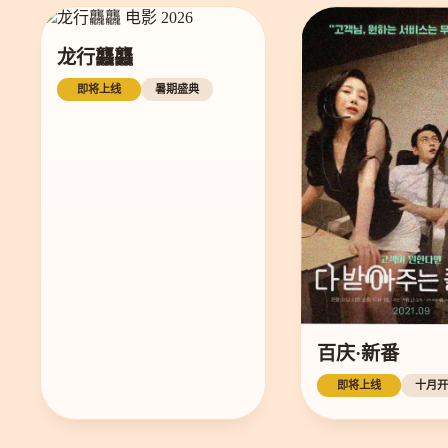
龙行龘龘
即将上线
暑期盛典
百庆·新番
即将上线
十月开