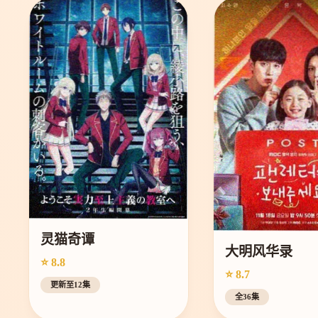
灵猫奇谭
大明风华录
⭐ 8.8
⭐ 8.7
更新至12集
全36集