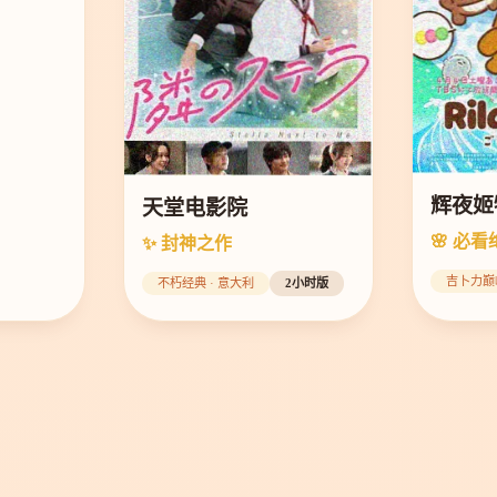
辉夜姬
天堂电影院
🌸 必看
✨ 封神之作
吉卜力巅
不朽经典 · 意大利
2小时版