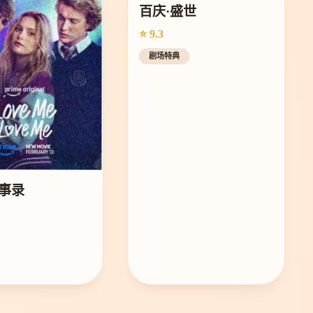
百庆·盛世
⭐ 9.3
剧场特典
事录