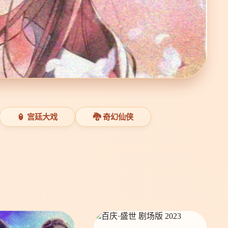
🏮 宫廷大戏
🐉 奇幻仙侠