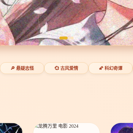
🔎 悬疑志怪
💞 古风爱情
🌠 科幻奇谭