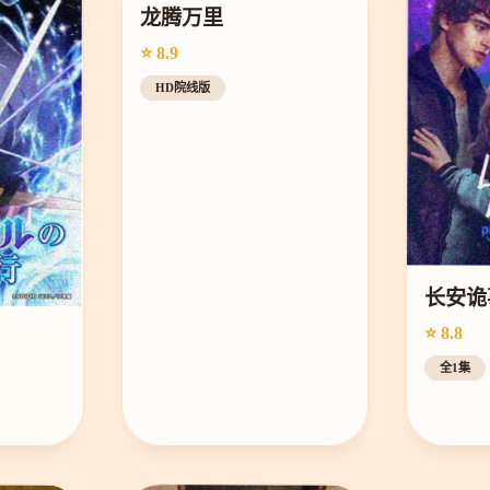
龙腾万里
⭐ 8.9
HD院线版
长安诡
⭐ 8.8
全1集