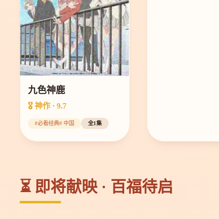
九色神鹿
🎖️ 神作 · 9.7
#必看经典# 中国
全1集
⏳ 即将献映 · 百福待启