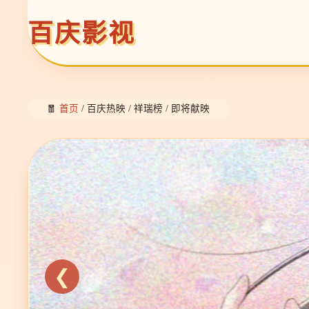
百庆影视
🧧
首页
/ 百庆热映 / 祥瑞榜 / 即将献映
❮