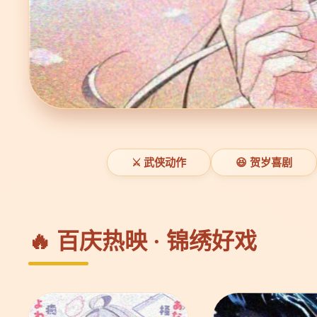
⚔️ 武侠动作
😆 贺岁喜剧
🔥 百庆热映 · 锦绣好戏