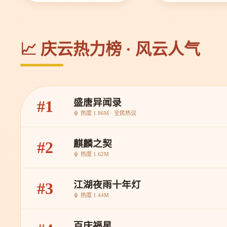
📈 庆云热力榜 · 风云人气
盛唐异闻录
#1
🏮 热度 1.86M · 全民热议
麒麟之契
#2
🏮 热度 1.62M
江湖夜雨十年灯
#3
🏮 热度 1.44M
百庆福星