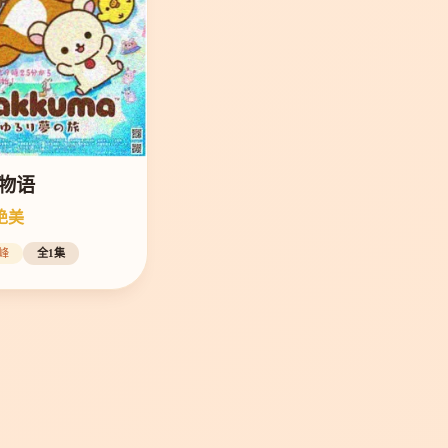
物语
绝美
峰
全1集