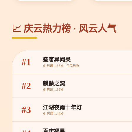
📈 庆云热力榜 · 风云人气
盛唐异闻录
#1
🏮 热度 1.86M · 全民热议
麒麟之契
#2
🏮 热度 1.62M
江湖夜雨十年灯
#3
🏮 热度 1.44M
百庆福星