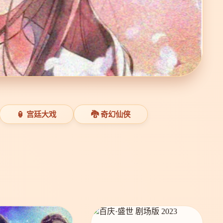
🏮 宫廷大戏
🐉 奇幻仙侠