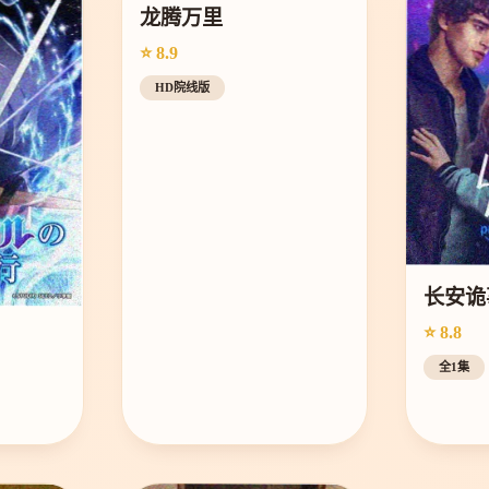
龙腾万里
⭐ 8.9
HD院线版
长安诡
⭐ 8.8
全1集