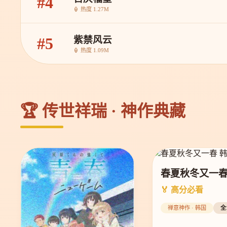
#4
🏮 热度 1.27M
紫禁风云
#5
🏮 热度 1.09M
🏆 传世祥瑞 · 神作典藏
春夏秋冬又一
🏅 高分必看
禅意神作 · 韩国
全