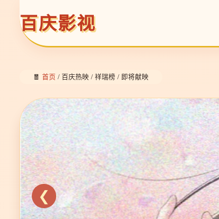
百庆影视
🧧
首页
/ 百庆热映 / 祥瑞榜 / 即将献映
❮