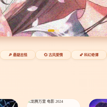
🔎 悬疑志怪
💞 古风爱情
🌠 科幻奇谭