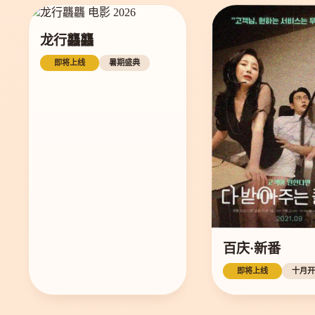
龙行龘龘
即将上线
暑期盛典
百庆·新番
即将上线
十月开