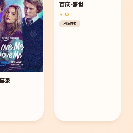
百庆·盛世
⭐ 9.3
剧场特典
事录