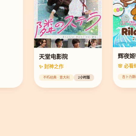
辉夜姬
天堂电影院
🌸 必看
✨ 封神之作
吉卜力巅
不朽经典 · 意大利
2小时版