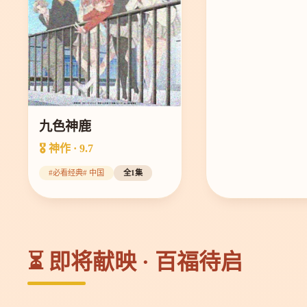
九色神鹿
🎖️ 神作 · 9.7
#必看经典# 中国
全1集
⏳ 即将献映 · 百福待启