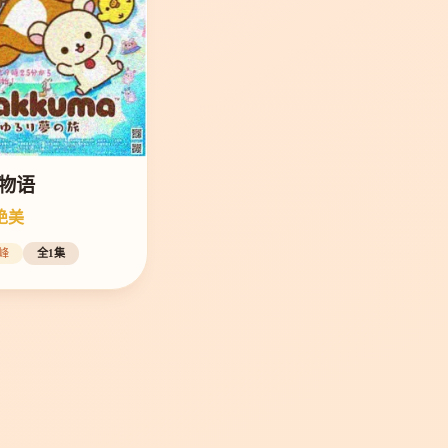
物语
绝美
峰
全1集