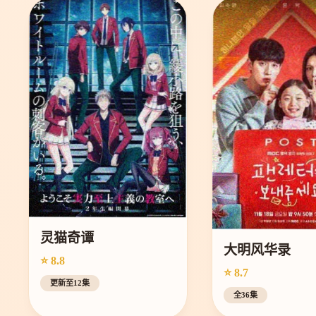
灵猫奇谭
大明风华录
⭐ 8.8
⭐ 8.7
更新至12集
全36集