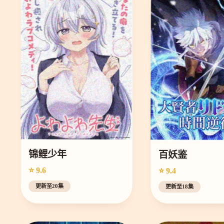
锦鲤少年
百妖鉴
⭐ 9.6
⭐ 9.4
更新至20集
更新至18集