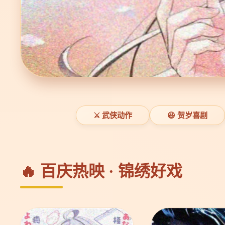
⚔️ 武侠动作
😆 贺岁喜剧
🔥 百庆热映 · 锦绣好戏