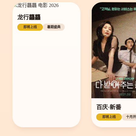
龙行龘龘
即将上线
暑期盛典
百庆·新番
即将上线
十月开