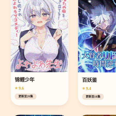
锦鲤少年
百妖鉴
⭐ 9.6
⭐ 9.4
更新至20集
更新至18集