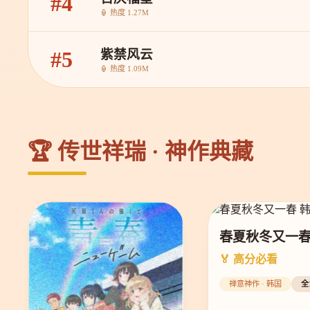
#4
🏮 热度 1.27M
紫禁风云
#5
🏮 热度 1.09M
🏆 传世祥瑞 · 神作典藏
春夏秋冬又一
🏅 高分必看
禅意神作 · 韩国
全