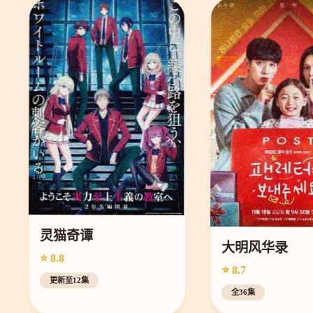
灵猫奇谭
大明风华录
⭐ 8.8
⭐ 8.7
更新至12集
全36集