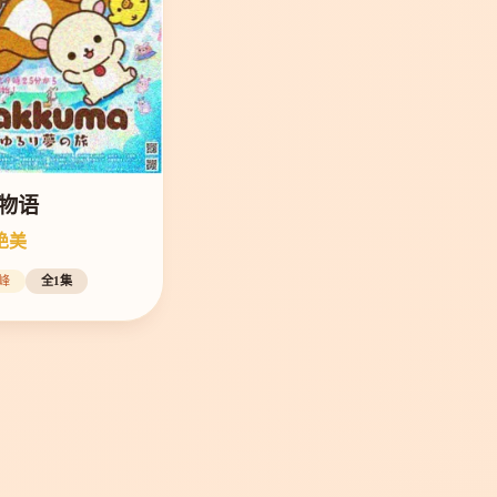
物语
绝美
峰
全1集