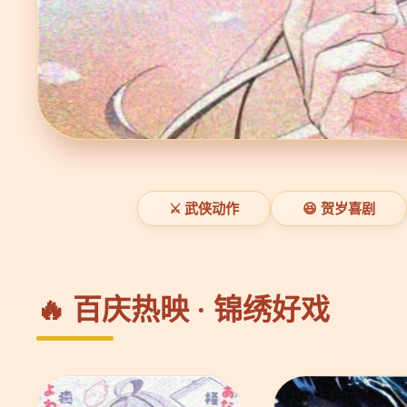
⚔️ 武侠动作
😆 贺岁喜剧
🔥 百庆热映 · 锦绣好戏