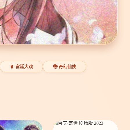
🏮 宫廷大戏
🐉 奇幻仙侠