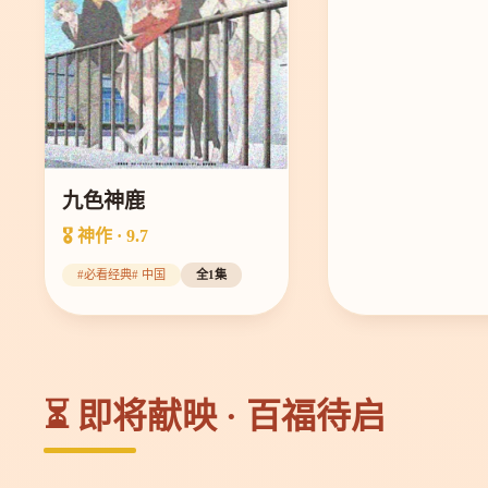
九色神鹿
🎖️ 神作 · 9.7
#必看经典# 中国
全1集
⏳ 即将献映 · 百福待启