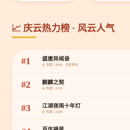
📈 庆云热力榜 · 风云人气
盛唐异闻录
#1
🏮 热度 1.86M · 全民热议
麒麟之契
#2
🏮 热度 1.62M
江湖夜雨十年灯
#3
🏮 热度 1.44M
百庆福星