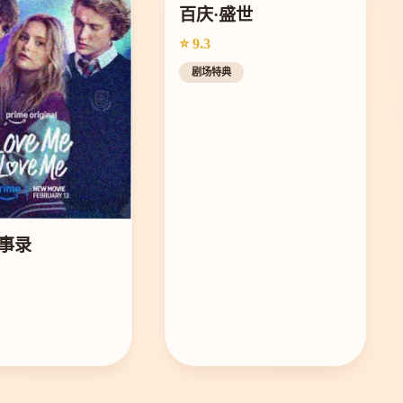
百庆·盛世
⭐ 9.3
剧场特典
事录