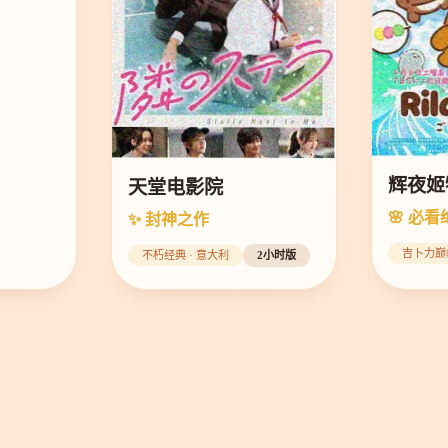
辉夜姬
天堂电影院
🌸 必看
✨ 封神之作
吉卜力巅
不朽经典 · 意大利
2小时版