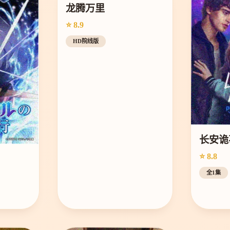
龙腾万里
⭐ 8.9
HD院线版
长安诡
⭐ 8.8
全1集