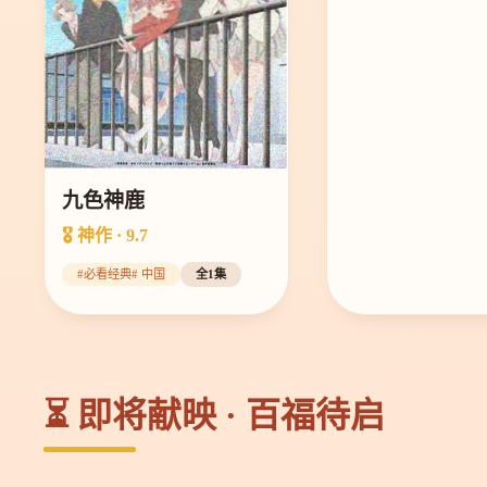
九色神鹿
🎖️ 神作 · 9.7
#必看经典# 中国
全1集
⏳ 即将献映 · 百福待启