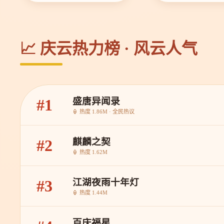
📈 庆云热力榜 · 风云人气
盛唐异闻录
#1
🏮 热度 1.86M · 全民热议
麒麟之契
#2
🏮 热度 1.62M
江湖夜雨十年灯
#3
🏮 热度 1.44M
百庆福星