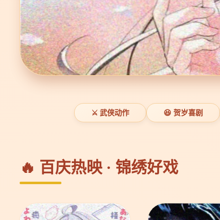
⚔️ 武侠动作
😆 贺岁喜剧
🔥 百庆热映 · 锦绣好戏