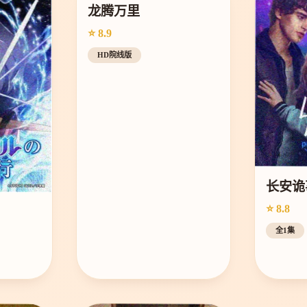
龙腾万里
⭐ 8.9
HD院线版
长安诡
⭐ 8.8
全1集