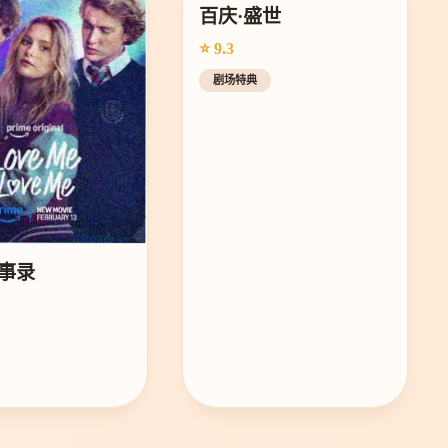
百庆·盛世
⭐ 9.3
剧场特典
事录