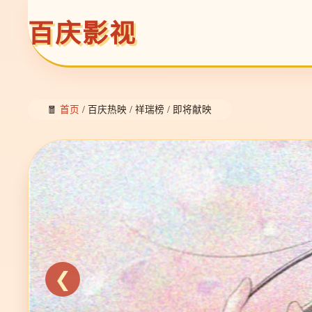
百庆影视
🧧
首页
/ 百庆热映 / 祥瑞榜 / 即将献映
❮