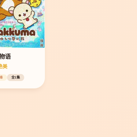
物语
绝美
峰
全1集