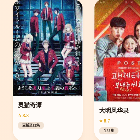
灵猫奇谭
大明风华录
⭐ 8.8
⭐ 8.7
更新至12集
全36集