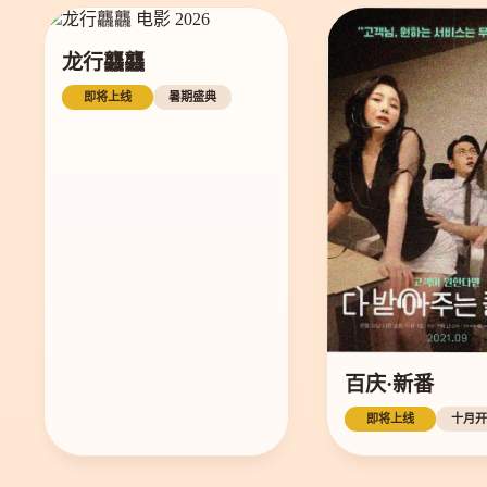
龙行龘龘
即将上线
暑期盛典
百庆·新番
即将上线
十月开