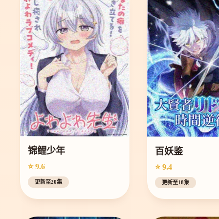
锦鲤少年
百妖鉴
⭐ 9.6
⭐ 9.4
更新至20集
更新至18集