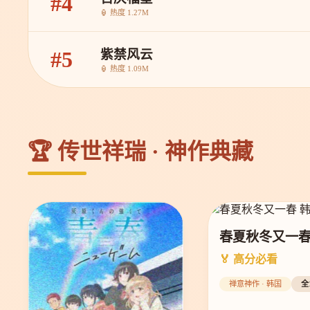
#4
🏮 热度 1.27M
紫禁风云
#5
🏮 热度 1.09M
🏆 传世祥瑞 · 神作典藏
春夏秋冬又一
🏅 高分必看
禅意神作 · 韩国
全