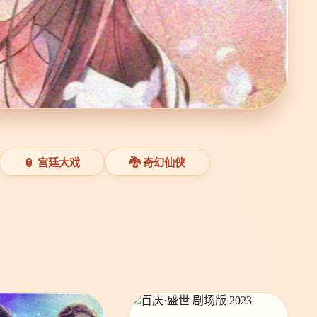
🏮 宫廷大戏
🐉 奇幻仙侠