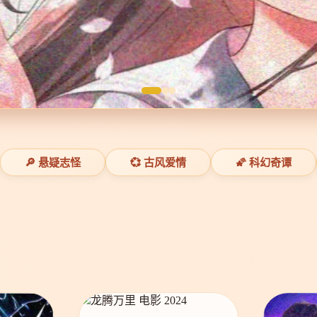
🔎 悬疑志怪
💞 古风爱情
🌠 科幻奇谭