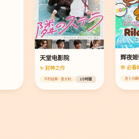
辉夜姬
天堂电影院
🌸 必看
✨ 封神之作
吉卜力巅
不朽经典 · 意大利
2小时版